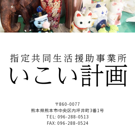
業務内容
朝食または夕食の調理・配膳等
雇用形態
アルバイト・パート
給与
時給900円～
勤務時間
(朝食)7:00～9:00
(夕食)14:00～18:00
※日・祝は14:00～19:00
〒860-0077
熊本県熊本市中央区内坪井町3番1号
TEL: 096-288-0513
経験・資格
FAX: 096-288-0524
調理師免許所持者優遇